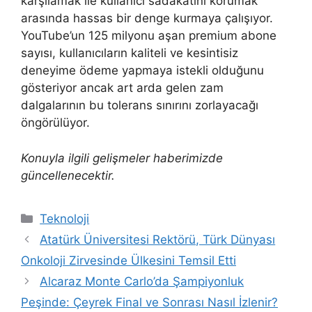
karşılamak ile kullanıcı sadakatini korumak
arasında hassas bir denge kurmaya çalışıyor.
YouTube’un 125 milyonu aşan premium abone
sayısı, kullanıcıların kaliteli ve kesintisiz
deneyime ödeme yapmaya istekli olduğunu
gösteriyor ancak art arda gelen zam
dalgalarının bu tolerans sınırını zorlayacağı
öngörülüyor.
Konuyla ilgili gelişmeler haberimizde
güncellenecektir.
Kategoriler
Teknoloji
Atatürk Üniversitesi Rektörü, Türk Dünyası
Onkoloji Zirvesinde Ülkesini Temsil Etti
Alcaraz Monte Carlo’da Şampiyonluk
Peşinde: Çeyrek Final ve Sonrası Nasıl İzlenir?