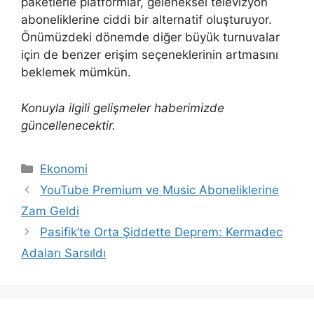
paketlerle platformlar, geleneksel televizyon
aboneliklerine ciddi bir alternatif oluşturuyor.
Önümüzdeki dönemde diğer büyük turnuvalar
için de benzer erişim seçeneklerinin artmasını
beklemek mümkün.
Konuyla ilgili gelişmeler haberimizde
güncellenecektir.
Kategoriler
Ekonomi
YouTube Premium ve Music Aboneliklerine
Zam Geldi
Pasifik’te Orta Şiddette Deprem: Kermadec
Adaları Sarsıldı