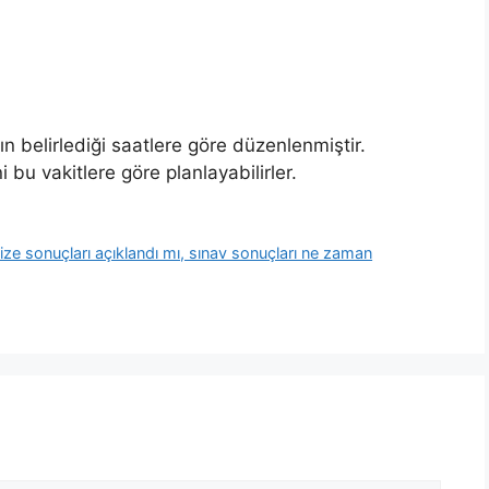
ın belirlediği saatlere göre düzenlenmiştir.
bu vakitlere göre planlayabilirler.
sonuçları açıklandı mı, sınav sonuçları ne zaman