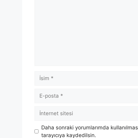
Yorum
İsim
E-
posta
İnternet
sitesi
Daha sonraki yorumlarımda kullanılması
tarayıcıya kaydedilsin.