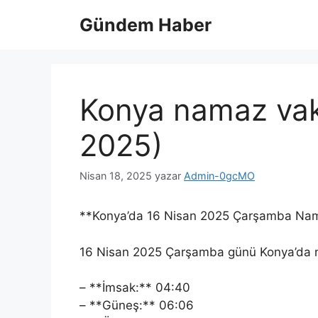
İçeriğe
Gündem Haber
atla
Konya namaz vaki
2025)
Nisan 18, 2025
yazar
Admin-0gcMO
**Konya’da 16 Nisan 2025 Çarşamba Nama
16 Nisan 2025 Çarşamba günü Konya’da na
– **İmsak:** 04:40
– **Güneş:** 06:06