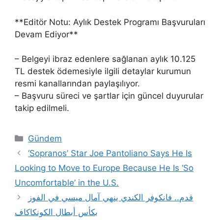
**Editör Notu: Aylık Destek Programı Başvuruları
Devam Ediyor**
– Belgeyi ibraz edenlere sağlanan aylık 10.125
TL destek ödemesiyle ilgili detaylar kurumun
resmi kanallarından paylaşılıyor.
– Başvuru süreci ve şartlar için güncel duyurular
takip edilmeli.
Kategoriler
Gündem
‘Sopranos’ Star Joe Pantoliano Says He Is
Looking to Move to Europe Because He Is ‘So
Uncomfortable’ in the U.S.
قدم.. فانكوفر الكندي ينهي آمال ميسي في الفوز
بكأس أبطال الكونكاكاف