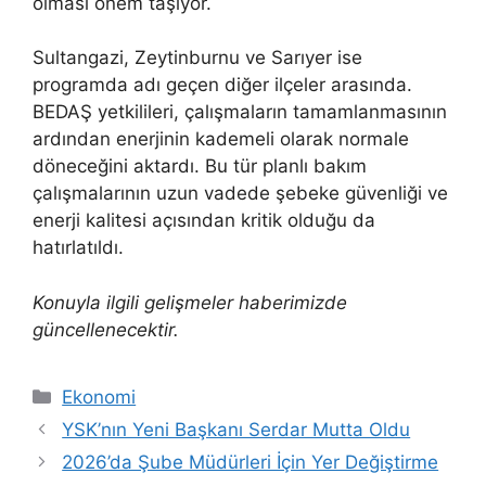
olması önem taşıyor.
Sultangazi, Zeytinburnu ve Sarıyer ise
programda adı geçen diğer ilçeler arasında.
BEDAŞ yetkilileri, çalışmaların tamamlanmasının
ardından enerjinin kademeli olarak normale
döneceğini aktardı. Bu tür planlı bakım
çalışmalarının uzun vadede şebeke güvenliği ve
enerji kalitesi açısından kritik olduğu da
hatırlatıldı.
Konuyla ilgili gelişmeler haberimizde
güncellenecektir.
Kategoriler
Ekonomi
YSK’nın Yeni Başkanı Serdar Mutta Oldu
2026’da Şube Müdürleri İçin Yer Değiştirme