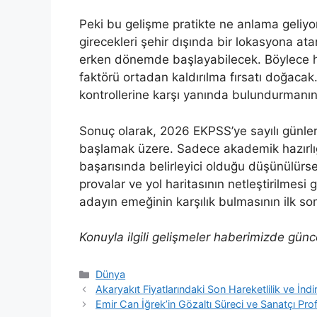
Peki bu gelişme pratikte ne anlama geliyor
girecekleri şehir dışında bir lokasyona a
erken dönemde başlayabilecek. Böylece 
faktörü ortadan kaldırılma fırsatı doğacak
kontrollerine karşı yanında bulundurmanın
Sonuç olarak, 2026 EKPSS’ye sayılı günler 
başlamak üzere. Sadece akademik hazırlığı
başarısında belirleyici olduğu düşünülürse
provalar ve yol haritasının netleştirilmesi 
adayın emeğinin karşılık bulmasının ilk so
Konuyla ilgili gelişmeler haberimizde günc
Kategoriler
Dünya
Akaryakıt Fiyatlarındaki Son Hareketlilik ve İndi
Emir Can İğrek’in Gözaltı Süreci ve Sanatçı Profi