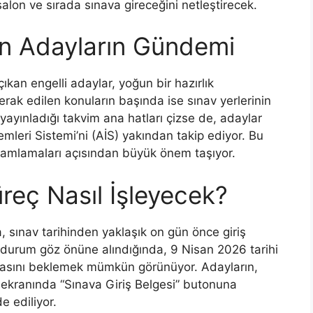
salon ve sırada sınava gireceğini netleştirecek.
en Adayların Gündemi
kan engelli adaylar, yoğun bir hazırlık
ak edilen konuların başında ise sınav yerlerinin
ayınladığı takvim ana hatları çizse de, adaylar
emleri Sistemi’ni (AİS) yakından takip ediyor. Bu
 tamamlamaları açısından büyük önem taşıyor.
reç Nasıl İşleyecek?
 sınav tarihinden yaklaşık on gün önce giriş
u durum göz önüne alındığında, 9 Nisan 2026 tarihi
lmasını beklemek mümkün görünüyor. Adayların,
AİS ekranında “Sınava Giriş Belgesi” butonuna
e ediliyor.