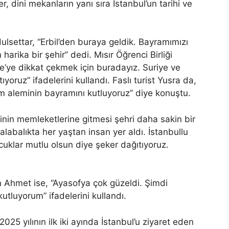
, dini mekanların yanı sıra İstanbul’un tarihi ve
settar, “Erbil’den buraya geldik. Bayramımızı
harika bir şehir” dedi. Mısır Öğrenci Birliği
ze’ye dikkat çekmek için buradayız. Suriye ve
ıyoruz” ifadelerini kullandı. Faslı turist Yusra da,
am aleminin bayramını kutluyoruz” diye konuştu.
inin memleketlerine gitmesi şehri daha sakin bir
labalıkta her yaştan insan yer aldı. İstanbullu
uklar mutlu olsun diye şeker dağıtıyoruz.
n Ahmet ise, “Ayasofya çok güzeldi. Şimdi
utluyorum” ifadelerini kullandı.
2025 yılının ilk iki ayında İstanbul’u ziyaret eden