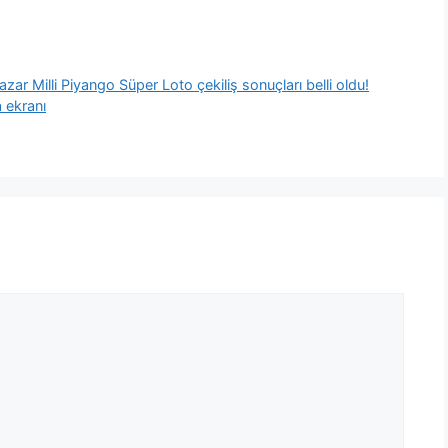
Milli Piyango Süper Loto çekiliş sonuçları belli oldu!
 ekranı