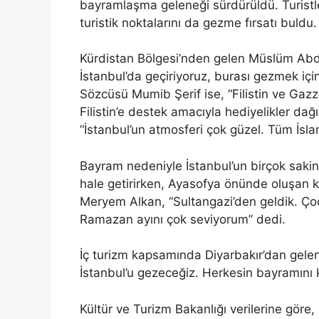
bayramlaşma geleneği sürdürüldü. Turistler
turistik noktalarını da gezme fırsatı buldu.
Kürdistan Bölgesi’nden gelen Müslüm Abdul
İstanbul’da geçiriyoruz, burası gezmek için 
Sözcüsü Mumib Şerif ise, “Filistin ve Gaz
Filistin’e destek amacıyla hediyelikler dağıt
“İstanbul’un atmosferi çok güzel. Tüm İsl
Bayram nedeniyle İstanbul’un birçok sakin
hale getirirken, Ayasofya önünde oluşan ka
Meryem Alkan, “Sultangazi’den geldik. Çoc
Ramazan ayını çok seviyorum” dedi.
İç turizm kapsamında Diyarbakır’dan gele
İstanbul’u gezeceğiz. Herkesin bayramını k
Kültür ve Turizm Bakanlığı verilerine göre, 