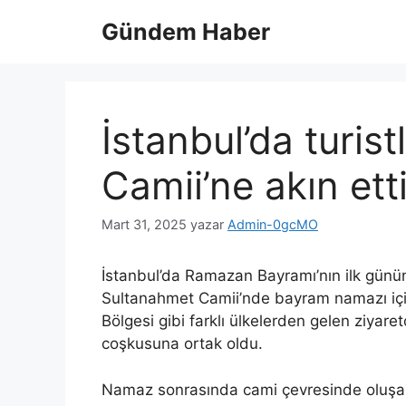
İçeriğe
Gündem Haber
atla
İstanbul’da turis
Camii’ne akın ett
Mart 31, 2025
yazar
Admin-0gcMO
İstanbul’da Ramazan Bayramı’nın ilk gününd
Sultanahmet Camii’nde bayram namazı için 
Bölgesi gibi farklı ülkelerden gelen ziyaret
coşkusuna ortak oldu.
Namaz sonrasında cami çevresinde oluşan r