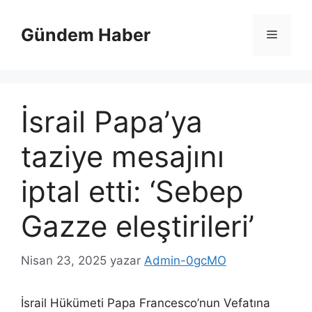
İçeriğe
atla
Gündem Haber
Menü
İsrail Papa’ya
taziye mesajını
iptal etti: ‘Sebep
Gazze eleştirileri’
Nisan 23, 2025
yazar
Admin-0gcMO
İsrail Hükümeti Papa Francesco’nun Vefatına