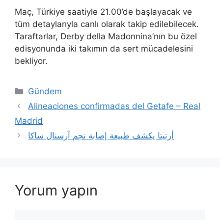
Maç, Türkiye saatiyle 21.00’de başlayacak ve
tüm detaylarıyla canlı olarak takip edilebilecek.
Taraftarlar, Derby della Madonnina’nın bu özel
edisyonunda iki takımın da sert mücadelesini
bekliyor.
Kategoriler
Gündem
Alineaciones confirmadas del Getafe – Real
Madrid
أرتيتا يكشف طبيعة إصابة نجم آرسنال ساكا
Yorum yapın
Yorum