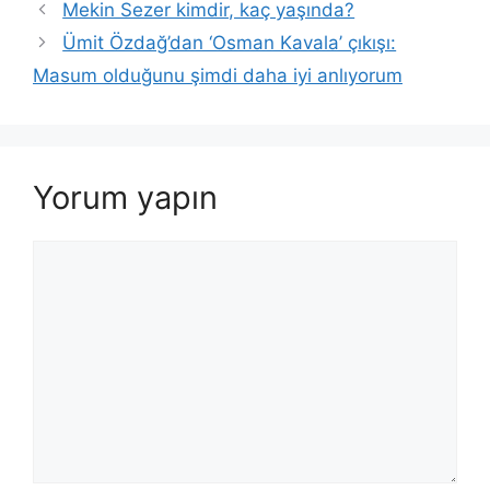
Mekin Sezer kimdir, kaç yaşında?
Ümit Özdağ’dan ‘Osman Kavala’ çıkışı:
Masum olduğunu şimdi daha iyi anlıyorum
Yorum yapın
Yorum