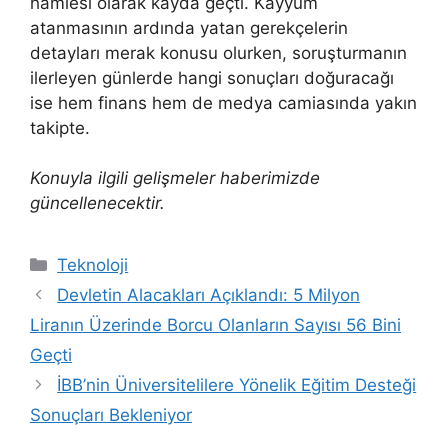
hamlesi olarak kayda geçti. Kayyum
atanmasının ardında yatan gerekçelerin
detayları merak konusu olurken, soruşturmanın
ilerleyen günlerde hangi sonuçları doğuracağı
ise hem finans hem de medya camiasında yakın
takipte.
Konuyla ilgili gelişmeler haberimizde
güncellenecektir.
Kategoriler
Teknoloji
Devletin Alacakları Açıklandı: 5 Milyon
Liranın Üzerinde Borcu Olanların Sayısı 56 Bini
Geçti
İBB’nin Üniversitelilere Yönelik Eğitim Desteği
Sonuçları Bekleniyor