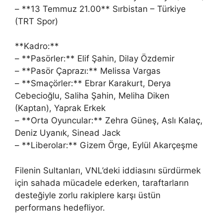
– **13 Temmuz 21.00** Sırbistan – Türkiye
(TRT Spor)
**Kadro:**
– **Pasörler:** Elif Şahin, Dilay Özdemir
– **Pasör Çaprazı:** Melissa Vargas
– **Smaçörler:** Ebrar Karakurt, Derya
Cebecioğlu, Saliha Şahin, Meliha Diken
(Kaptan), Yaprak Erkek
– **Orta Oyuncular:** Zehra Güneş, Aslı Kalaç,
Deniz Uyanık, Sinead Jack
– **Liberolar:** Gizem Örge, Eylül Akarçeşme
Filenin Sultanları, VNL’deki iddiasını sürdürmek
için sahada mücadele ederken, taraftarların
desteğiyle zorlu rakiplere karşı üstün
performans hedefliyor.