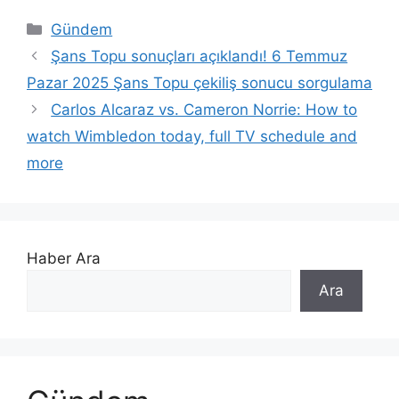
Kategoriler
Gündem
Şans Topu sonuçları açıklandı! 6 Temmuz
Pazar 2025 Şans Topu çekiliş sonucu sorgulama
Carlos Alcaraz vs. Cameron Norrie: How to
watch Wimbledon today, full TV schedule and
more
Haber Ara
Ara