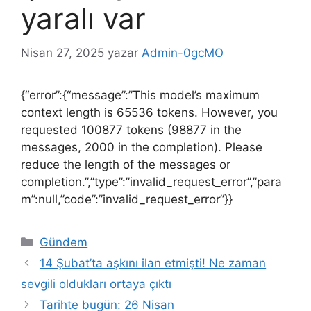
yaralı var
Nisan 27, 2025
yazar
Admin-0gcMO
{“error”:{“message”:”This model’s maximum
context length is 65536 tokens. However, you
requested 100877 tokens (98877 in the
messages, 2000 in the completion). Please
reduce the length of the messages or
completion.”,”type”:”invalid_request_error”,”para
m”:null,”code”:”invalid_request_error”}}
Kategoriler
Gündem
14 Şubat’ta aşkını ilan etmişti! Ne zaman
sevgili oldukları ortaya çıktı
Tarihte bugün: 26 Nisan