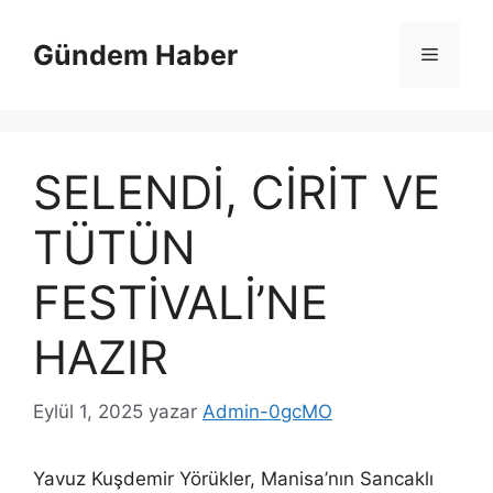
İçeriğe
atla
Gündem Haber
Menü
SELENDİ, CİRİT VE
TÜTÜN
FESTİVALİ’NE
HAZIR
Eylül 1, 2025
yazar
Admin-0gcMO
Yavuz Kuşdemir Yörükler, Manisa’nın Sancaklı