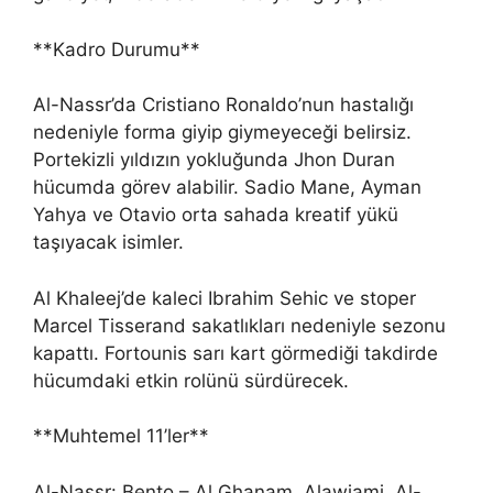
**Kadro Durumu**
Al-Nassr’da Cristiano Ronaldo’nun hastalığı
nedeniyle forma giyip giymeyeceği belirsiz.
Portekizli yıldızın yokluğunda Jhon Duran
hücumda görev alabilir. Sadio Mane, Ayman
Yahya ve Otavio orta sahada kreatif yükü
taşıyacak isimler.
Al Khaleej’de kaleci Ibrahim Sehic ve stoper
Marcel Tisserand sakatlıkları nedeniyle sezonu
kapattı. Fortounis sarı kart görmediği takdirde
hücumdaki etkin rolünü sürdürecek.
**Muhtemel 11’ler**
Al-Nassr: Bento – Al Ghanam, Alawjami, Al-