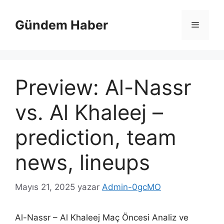
İçeriğe
atla
Gündem Haber
Menü
Preview: Al-Nassr
vs. Al Khaleej –
prediction, team
news, lineups
Mayıs 21, 2025
yazar
Admin-0gcMO
Al-Nassr – Al Khaleej Maç Öncesi Analiz ve