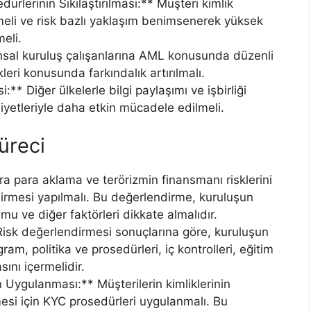
rlerinin Sıkılaştırılması:** Müşteri kimlik
lmeli ve risk bazlı yaklaşım benimsenerek yüksek
meli.
ansal kuruluş çalışanlarına AML konusunda düzenli
leri konusunda farkındalık artırılmalı.
i:** Diğer ülkelerle bilgi paylaşımı ve işbirliği
aliyetleriyle daha etkin mücadele edilmeli.
üreci
a para aklama ve terörizmin finansmanı risklerini
dirmesi yapılmalı. Bu değerlendirme, kuruluşun
mu ve diğer faktörleri dikkate almalıdır.
isk değerlendirmesi sonuçlarına göre, kuruluşun
m, politika ve prosedürleri, iç kontrolleri, eğitim
ını içermelidir.
 Uygulanması:** Müşterilerin kimliklerinin
mesi için KYC prosedürleri uygulanmalı. Bu