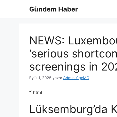
İçeriğe
Gündem Haber
atla
NEWS: Luxembou
‘serious shortco
screenings in 20
Eylül 1, 2025
yazar
Admin-0gcMO
“`html
Lüksemburg’da K