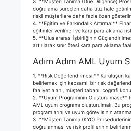
3. **Müşteri Tanıma (Due Diligence) Prosedü
doğrulama süreçleri daha titiz hale getiri
riskli müşterilere daha fazla özen gösteril
4. **Eğitim ve Farkındalık Artırma:** Fin
eğitimler verilmeli ve kara para aklama risk
5. **Uluslararası İşbirliğinin Güçlendirilmes
artırılarak sınır ötesi kara para aklama fa
Adım Adım AML Uyum S
1. **Risk Değerlendirmesi:** Kuruluşun kar
belirlemek için kapsamlı bir risk değerlen
faaliyet alanı, müşteri tabanı, coğrafi konu
2. **Uyum Programının Oluşturulması:** R
AML uyum programı oluşturulmalı. Bu progra
programlarını ve uyum görevlisinin atanmas
3. **Müşteri Tanıma (KYC) Prosedürlerinin
doğrulanması ve risk profillerinin belirlen