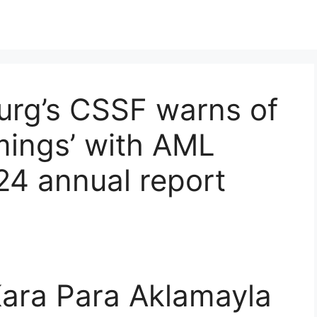
rg’s CSSF warns of
mings’ with AML
24 annual report
ara Para Aklamayla