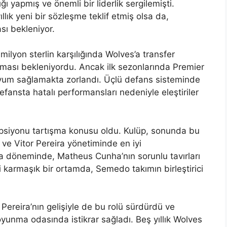
ı yapmış ve önemli bir liderlik sergilemişti.
ık yeni bir sözleşme teklif etmiş olsa da,
sı bekleniyor.
ilyon sterlin karşılığında Wolves’a transfer
rması bekleniyordu. Ancak ilk sezonlarında Premier
ne uyum sağlamakta zorlandı. Üçlü defans sisteminde
ansta hatalı performansları nedeniyle eleştiriler
siyonu tartışma konusu oldu. Kulüp, sonunda bu
ve Vitor Pereira yönetiminde en iyi
ira döneminde, Matheus Cunha’nın sorunlu tavırları
i karmaşık bir ortamda, Semedo takımın birleştirici
Pereira’nın gelişiyle de bu rolü sürdürdü ve
unma odasında istikrar sağladı. Beş yıllık Wolves