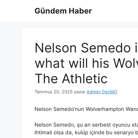
İçeriğe
Gündem Haber
atla
Nelson Semedo is 
what will his Wo
The Athletic
Temmuz 20, 2025
yazar
Admin-0gcMO
Nelson Semedo’nun Wolverhampton Wande
Nelson Semedo, şu an serbest oyuncu s
ihtimali olsa da, kulüp içinde bu senaryo 