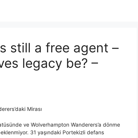
still a free agent –
lves legacy be? –
rers’daki Mirası
tatüsünde ve Wolverhampton Wanderers’a dönme
beklenmiyor. 31 yaşındaki Portekizli defans