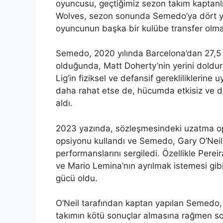
oyuncusu, geçtiğimiz sezon takım kaptanlığ
Wolves, sezon sonunda Semedo’ya dört yıll
oyuncunun başka bir kulübe transfer olma
Semedo, 2020 yılında Barcelona’dan 27,5 m
olduğunda, Matt Doherty’nin yerini doldu
Lig’in fiziksel ve defansif gereklilikleri
daha rahat etse de, hücumda etkisiz ve def
aldı.
2023 yazında, sözleşmesindeki uzatma op
opsiyonu kullandı ve Semedo, Gary O’Neil 
performanslarını sergiledi. Özellikle Pere
ve Mario Lemina’nın ayrılmak istemesi gib
gücü oldu.
O’Neil tarafından kaptan yapılan Semedo, 
takımın kötü sonuçlar almasına rağmen soy