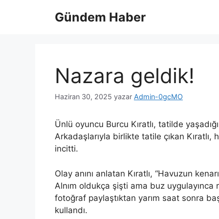
İçeriğe
Gündem Haber
atla
Nazara geldik!
Haziran 30, 2025
yazar
Admin-0gcMO
Ünlü oyuncu Burcu Kıratlı, tatilde yaşadığ
Arkadaşlarıyla birlikte tatile çıkan Kıratl
incitti.
Olay anını anlatan Kıratlı, “Havuzun kena
Alnım oldukça şişti ama buz uygulayınca r
fotoğraf paylaştıktan yarım saat sonra baş
kullandı.