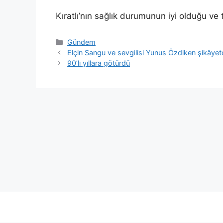
Kıratlı’nın sağlık durumunun iyi olduğu ve t
Kategoriler
Gündem
Elçin Sangu ve sevgilisi Yunus Özdiken şikâyet
90’lı yıllara götürdü