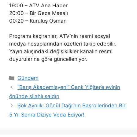
19:00 – ATV Ana Haber
20:00 – Bir Gece Masalı
00:20 – Kuruluş Osman
Programı kaçıranlar, ATV’nin resmi sosyal
medya hesaplarından özetleri takip edebilir.
Yayın akışındaki değişiklikler kanalın resmi
duyurularına göre güncelleniyor.
Kategoriler
Gündem
“Barış Akademisyeni” Cenk Yiğiter’e evinin
önünde silahlı saldırı
Şok Ayrılık: Gönül Dağı’nın Başrollerinden Biri
5 Yıl Sonra Diziye Veda Ediyor!