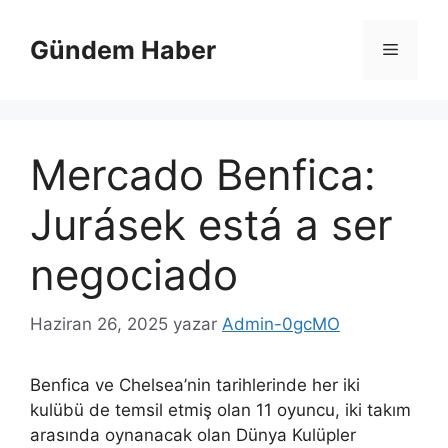
İçeriğe
atla
Gündem Haber
Menü
Mercado Benfica:
Jurásek está a ser
negociado
Haziran 26, 2025
yazar
Admin-0gcMO
Benfica ve Chelsea’nin tarihlerinde her iki
kulübü de temsil etmiş olan 11 oyuncu, iki takım
arasında oynanacak olan Dünya Kulüpler