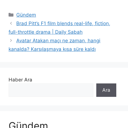
Kategoriler
Gündem
Brad Pitt’s F1 film blends real-life, fiction,
full-throttle drama | Daily Sabah
Avatar Atakan maçı ne zaman, hangi
kanalda? Karşılaşmaya kısa süre kaldı
Haber Ara
Ara
Gündem