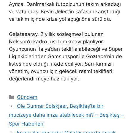
Ayrıca, Danimarkalı futbolcunun takım arkadaşı
ve vatandaşı Kevin Jelert’in kafasını karıştırdığı
ve takım içinde krize yol açtığı öne sürüldü.
Galatasaray, 2 yıllık sözleşmesi bulunan
Nelsson’u kadro dışı bırakmayı planlıyor.
Oyuncunun İtalya’dan teklif alabileceği ve Süper
Lig ekiplerinden Samsunspor ile Göztepe’nin de
listesinde olduğu ifade ediliyor. Sarı-kırmızılı
yönetim, oyuncu için gelecek resmi teklifleri
değerlendirmeye hazırlanıyor.
Kategoriler
Gündem
Ole Gunnar Solskjaer, Beşiktaş’ta bir
mucizeye daha imza atabilecek mi? – Beşiktaş –
Spor Haberleri
Fransızlar duyurdu! Galatasaray’da ayrılık