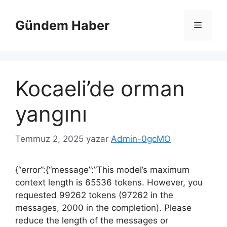
İçeriğe
atla
Gündem Haber
Menü
Kocaeli’de orman
yangını
Temmuz 2, 2025
yazar
Admin-0gcMO
{“error”:{“message”:”This model’s maximum
context length is 65536 tokens. However, you
requested 99262 tokens (97262 in the
messages, 2000 in the completion). Please
reduce the length of the messages or