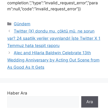
completion.”,”type”:”invalid_request_error”,”para
m”:null,”code”:”invalid_request_error”}}
Kategoriler
Gündem
Twitter (X) dondu mu, çöktü mü, ne sorun
var? 24 saatlik veriler yayınlandı! İşte Twitter X 1
Temmuz hata tespit raporu
Alec and Hilaria Baldwin Celebrate 13th
Wedding Anniversary by Acting Out Scene from
As Good As It Gets
Haber Ara
Ara