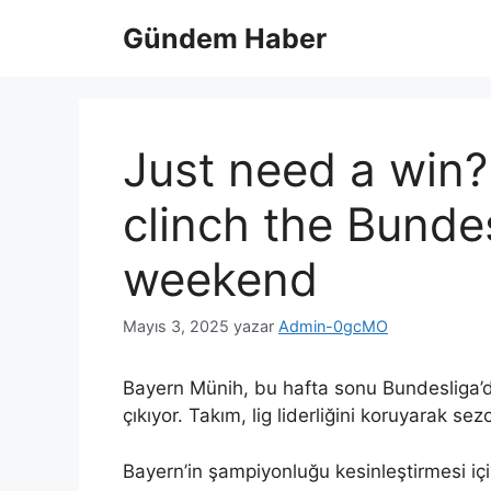
İçeriğe
Gündem Haber
atla
Just need a win
clinch the Bundesl
weekend
Mayıs 3, 2025
yazar
Admin-0gcMO
Bayern Münih, bu hafta sonu Bundesliga’d
çıkıyor. Takım, lig liderliğini koruyarak s
Bayern’in şampiyonluğu kesinleştirmesi içi