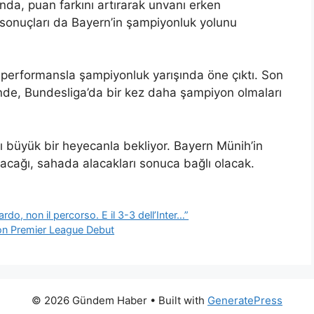
da, puan farkını artırarak unvanı erken
ın sonuçları da Bayern’in şampiyonluk yolunu
ı performansla şampiyonluk yarışında öne çıktı. Son
nde, Bundesliga’da bir kez daha şampiyon olmaları
 büyük bir heyecanla bekliyor. Bayern Münih’in
cağı, sahada alacakları sonuca bağlı olacak.
rdo, non il percorso. E il 3-3 dell’Inter…”
on Premier League Debut
© 2026 Gündem Haber
• Built with
GeneratePress