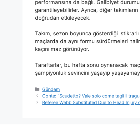
performansına da bağlı. Galibiyet durumun
garantileyebilirler. Ayrıca, diğer takımlar
doğrudan etkileyecek.
Takım, sezon boyunca gösterdiği istikrarl
maçlarda da aynı formu sürdürmeleri hali
kaçınılmaz görünüyor.
Taraftarlar, bu hafta sonu oynanacak maçı
şampiyonluk sevincini yaşayıp yaşayamaya
Kategoriler
Gündem
Conte: “Scudetto? Vale solo come tagli il tragua
Referee Webb Substituted Due to Head Injury 