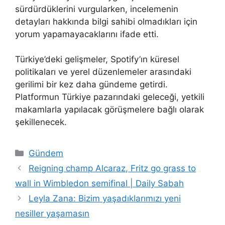
sürdürdüklerini vurgularken, incelemenin
detayları hakkında bilgi sahibi olmadıkları için
yorum yapamayacaklarını ifade etti.
Türkiye’deki gelişmeler, Spotify’ın küresel
politikaları ve yerel düzenlemeler arasındaki
gerilimi bir kez daha gündeme getirdi.
Platformun Türkiye pazarındaki geleceği, yetkili
makamlarla yapılacak görüşmelere bağlı olarak
şekillenecek.
Kategoriler
Gündem
Reigning champ Alcaraz, Fritz go grass to
wall in Wimbledon semifinal | Daily Sabah
Leyla Zana: Bizim yaşadıklarımızı yeni
nesiller yaşamasın