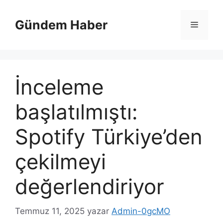
İçeriğe
atla
Gündem Haber
Menü
İnceleme
başlatılmıştı:
Spotify Türkiye’den
çekilmeyi
değerlendiriyor
Temmuz 11, 2025
yazar
Admin-0gcMO