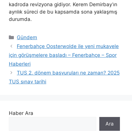
kadroda revizyona gidiyor. Kerem Demirbay’ın
ayrılık süreci de bu kapsamda sona yaklaşmış
durumda.
Kategoriler
Gündem
Fenerbahçe Oosterwolde ile yeni mukavele
için görüşmelere başladı – Fenerbahçe – Spor
Haberleri
TUS 2. dönem başvuruları ne zaman? 2025
TUS sınav tarihi
Haber Ara
Ara