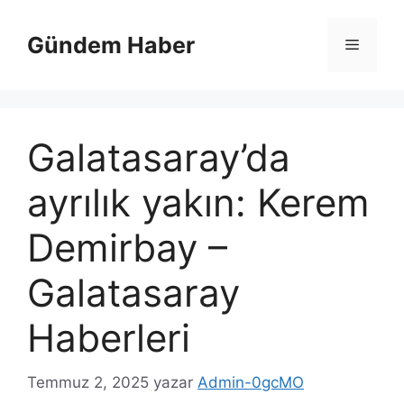
İçeriğe
atla
Gündem Haber
Menü
Galatasaray’da
ayrılık yakın: Kerem
Demirbay –
Galatasaray
Haberleri
Temmuz 2, 2025
yazar
Admin-0gcMO