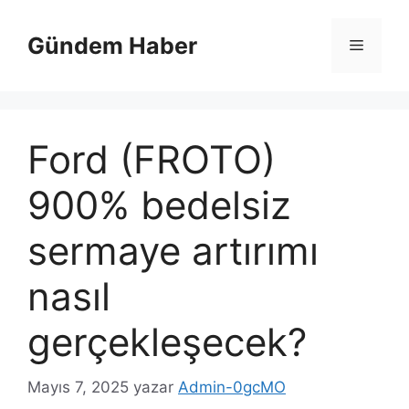
İçeriğe
atla
Gündem Haber
Menü
Ford (FROTO)
900% bedelsiz
sermaye artırımı
nasıl
gerçekleşecek?
Mayıs 7, 2025
yazar
Admin-0gcMO