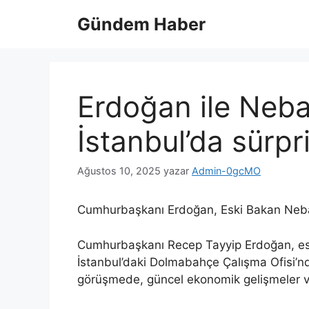
İçeriğe
Gündem Haber
atla
Erdoğan ile Neba
İstanbul’da sürp
Ağustos 10, 2025
yazar
Admin-0gcMO
Cumhurbaşkanı Erdoğan, Eski Bakan Neba
Cumhurbaşkanı Recep Tayyip Erdoğan, esk
İstanbul’daki Dolmabahçe Çalışma Ofisi’nd
görüşmede, güncel ekonomik gelişmeler ve