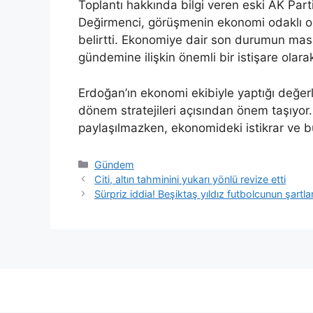
Toplantı hakkında bilgi veren eski AK Part
Değirmenci, görüşmenin ekonomi odaklı old
belirtti. Ekonomiye dair son durumun masay
gündemine ilişkin önemli bir istişare olara
Erdoğan’ın ekonomi ekibiyle yaptığı değerl
dönem stratejileri açısından önem taşıyo
paylaşılmazken, ekonomideki istikrar ve b
Kategoriler
Gündem
Citi, altın tahminini yukarı yönlü revize etti
Sürpriz iddia! Beşiktaş yıldız futbolcunun şartla