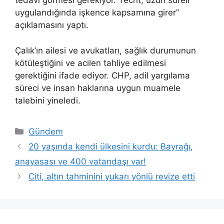
tedavi görmesi gerekiyor. Tecrit, uzun süreli
uygulandığında işkence kapsamına girer”
açıklamasını yaptı.
Çalık’ın ailesi ve avukatları, sağlık durumunun
kötüleştiğini ve acilen tahliye edilmesi
gerektiğini ifade ediyor. CHP, adil yargılama
süreci ve insan haklarına uygun muamele
talebini yineledi.
Kategoriler
Gündem
20 yaşında kendi ülkesini kurdu: Bayrağı,
anayasası ve 400 vatandaşı var!
Citi, altın tahminini yukarı yönlü revize etti