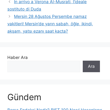
In arrivo a Verona Al-Musrati, l’ideale
sostituto di Duda
Mersin 28 Ağustos Perşembe namaz
vakitleri! Mersin’de yarın sabah, öğle, ikindi,
akşam, yatsı ezanı saat kaçta?
Haber Ara
Ara
Gündem
Borsa Endeksi Nedir? BIST 100 Nasıl Hesaplanır