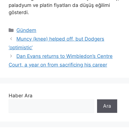
paladyum ve platin fiyatları da düşüş eğilimi
gösterdi.
Kategoriler
Gündem
Muncy (knee) helped off, but Dodgers
‘optimistic’
Dan Evans returns to Wimbledon’s Centre
Court, a year on from sacrificing his career
Haber Ara
Ara