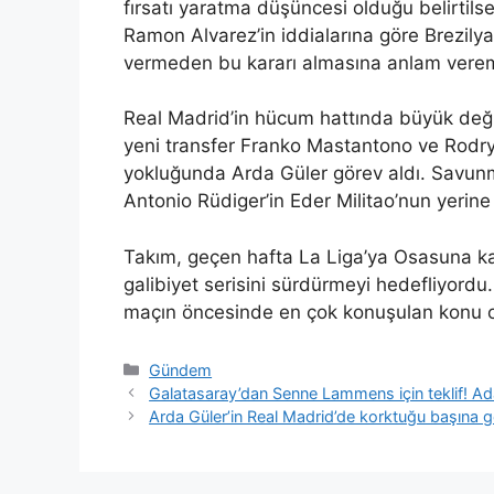
fırsatı yaratma düşüncesi olduğu belirtilse
Ramon Alvarez’in iddialarına göre Brezilyal
vermeden bu kararı almasına anlam vere
Real Madrid’in hücum hattında büyük değiş
yeni transfer Franko Mastantono ve Rodryg
yokluğunda Arda Güler görev aldı. Savunm
Antonio Rüdiger’in Eder Militao’nun yerine
Takım, geçen hafta La Liga’ya Osasuna karş
galibiyet serisini sürdürmeyi hedefliyord
maçın öncesinde en çok konuşulan konu o
Kategoriler
Gündem
Galatasaray’dan Senne Lammens için teklif! Ad
Arda Güler’in Real Madrid’de korktuğu başına ge