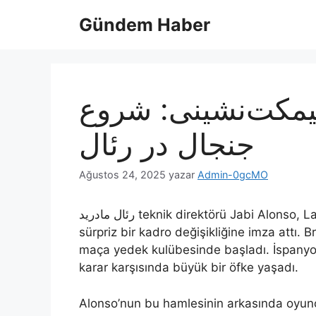
İçeriğe
Gündem Haber
atla
نیمکت‌نشینی: شروع
جنجال در رئال
Ağustos 24, 2025
yazar
Admin-0gcMO
رئال مادرید teknik direktörü Jabi Alonso, La Liga’nın ikinci haftasında Real Oviedo karşısında
sürpriz bir kadro değişikliğine imza attı. B
maça yedek kulübesinde başladı. İspanyol
karar karşısında büyük bir öfke yaşadı.
Alonso’nun bu hamlesinin arkasında oyunc