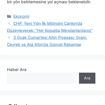
bir yön belirlemesine yol açması beklenebilir.
Kategoriler
Ekonomi
CHP, Yeni Yılın İlk Mitingini Çankırı’da
Düzenleyecek: “Her Koşulda Meydanlardayız”
3 Ocak Cumartesi Altın Piyasası: Gram,
Çeyrek ve Ata Altın’da Güncel Rakamlar
Haber Ara
Ara