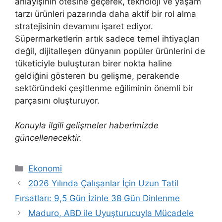
anlayışının ötesine geçerek, teknoloji ve yaşam
tarzı ürünleri pazarında daha aktif bir rol alma
stratejisinin devamını işaret ediyor.
Süpermarketlerin artık sadece temel ihtiyaçları
değil, dijitalleşen dünyanın popüler ürünlerini de
tüketiciyle buluşturan birer nokta haline
geldiğini gösteren bu gelişme, perakende
sektöründeki çeşitlenme eğiliminin önemli bir
parçasını oluşturuyor.
Konuyla ilgili gelişmeler haberimizde
güncellenecektir.
Kategoriler
Ekonomi
2026 Yılında Çalışanlar İçin Uzun Tatil
Fırsatları: 9,5 Gün İzinle 38 Gün Dinlenme
Maduro, ABD ile Uyuşturucuyla Mücadele