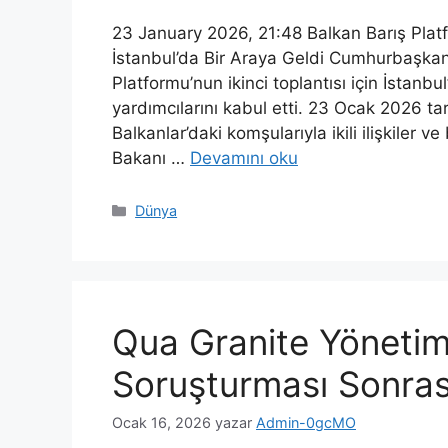
23 January 2026, 21:48 Balkan Barış Plat
İstanbul’da Bir Araya Geldi Cumhurbaşkan
Platformu’nun ikinci toplantısı için İstanb
yardımcılarını kabul etti. 23 Ocak 2026 t
Balkanlar’daki komşularıyla ikili ilişkiler v
Bakanı …
Devamını oku
Kategoriler
Dünya
Qua Granite Yönetimi
Soruşturması Sonras
Ocak 16, 2026
yazar
Admin-0gcMO