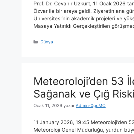
Prof. Dr. Cevahir Uzkurt, 11 Ocak 2026 tar
Özvar ile bir araya geldi. Ziyaretin ana
Üniversitesi’nin akademik projeleri ve yük
Masaya Yatırıldı Gerçekleştirilen görüşmed
Kategoriler
Dünya
Meteoroloji’den 53 İl
Sağanak ve Çığ Risk
Ocak 11, 2026
yazar
Admin-0gcMO
11 January 2026, 19:45 Meteoroloji’den 53 
Meteoroloji Genel Müdürlüğü, yurdun büyük 