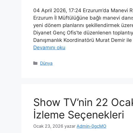
04 April 2026, 17:24 Erzurum’da Manevi Re
Erzurum İl Müftülüğüne bağlı manevi danı
yeni dönem planlarını şekillendirmek üzer
Diyanet Genç Ofis’te düzenlenen toplantı
Danışmanlık Koordinatörü Murat Demir ile 
Devamını oku
Kategoriler
Dünya
Show TV’nin 22 Ocak 
İzleme Seçenekleri
Ocak 23, 2026
yazar
Admin-0gcMO