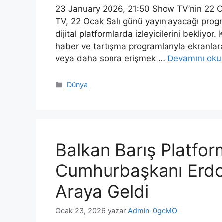
23 January 2026, 21:50 Show TV’nin 22 Oc
TV, 22 Ocak Salı günü yayınlayacağı prog
dijital platformlarda izleyicilerini bekliyor.
haber ve tartışma programlarıyla ekranlara
veya daha sonra erişmek …
Devamını oku
Kategoriler
Dünya
Balkan Barış Platform
Cumhurbaşkanı Erdoğ
Araya Geldi
Ocak 23, 2026
yazar
Admin-0gcMO